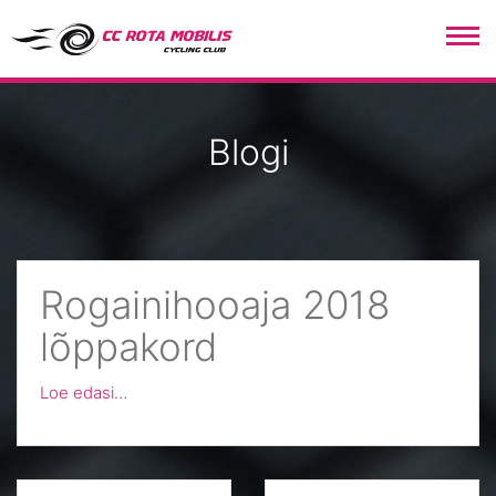
CC Rota Mobilis
Blogi
Rogainihooaja 2018
lõppakord
Loe edasi…