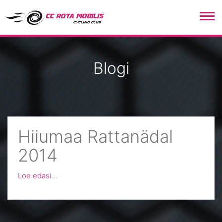
CC Rota Mobilis
Blogi
Hiiumaa Rattanädal
2014
Loe edasi…