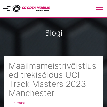
CC Rota Mobilis
Blogi
Maailmameistrivõistlus
ed trekisõidus UCI
Track Masters 2023
Manchester
Loe edasi…