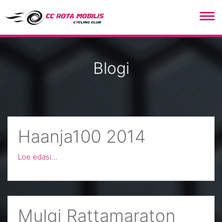
CC Rota Mobilis
Blogi
Haanja100 2014
Loe edasi…
Mulgi Rattamaraton