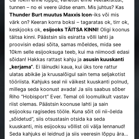
tunnen – no ei veere üldse enam. Mis juhtus? Kas
Thunder Burt muutus Maxxis Icon
-iks või mis
värk on? Keeran korra boksi – tagaratas ok, tirr ok,
keskjooks ok,
esijooks TÄITSA KINNI
! Oligi koonus
täitsa kinni. Päästsin siis esiratta võlli lahti ja
proovisin edasi sõita, samas mõeldes, mida see
10km selle esijooksuga teeb, kui ma niimoodi edasi
sõidan! Hakkas rattast kahju ja
asusin kuuskanti
„kerjama“
. Ei läinudki kaua, kui üks tore rattur
ulatas abikäe ja kruusalõigul sain tema seljakotist
tööriista. Kahjuks seal nii väikest kuuskanti polnud,
millega seda koonust avada! Ja siis saabus sõber
Riho “Hobisport” Ever. Temal oli loomulikult vastav
riist olemas. Päästsin koonuse lahti ja sain
esijooksu ragisedes tööle. Kuna sõit oli nii-öelda
„sõidetud“, siis otsustasin otsida ka seda
kuuskanti, mis esijooksu võllist oli välja lennanud!
Seda kahjuks ei leidnud ja siis veeresin lõppu ära…