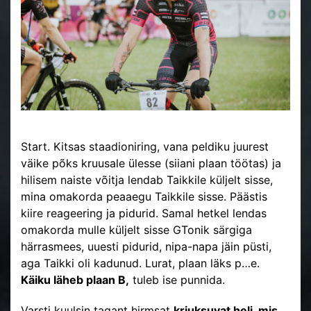
Start. Kitsas staadioniring, vana peldiku juurest
väike põks kruusale ülesse (siiani plaan töötas) ja
hilisem naiste võitja lendab Taikkile küljelt sisse,
mina omakorda peaaegu Taikkile sisse. Päästis
kiire reageering ja pidurid. Samal hetkel lendas
omakorda mulle küljelt sisse GTonik särgiga
härrasmees, uuesti pidurid, nipa-napa jäin püsti,
aga Taikki oli kadunud. Lurat, plaan läks p…e.
Käiku läheb plaan B,
tuleb ise punnida.
Varsti kuulsin tagant hirmsat
kriuksuvat heli, mis