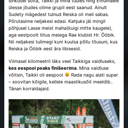
sinkudel sõita, Taikki ja mina tuules ning Emumäele
ülesse jõudes olime grupil eest saanud. Ainult
Sudety mägedest tulnud Reiska oli meil sabas.
Põrutasime neljakesi edasi. Kahjuks jäi mingil
põhjusel Lasse meist maha(kuigi mitte kaugele),
aga eestpoolt liitus meiega Rae klubist Hr. Ööbik.
Nii neljakesi tulimegi kuni kuulsa põllu tõusuni, kus
Reiska ja Ööbik eest ära libisesid.
Viimasel kilomeetril läks veel Taikkiga vaidluseks,
kes eespool peaks finišeerima
. Mina vaidluse
võitsin, Taikki oli eespool
Rada nagu alati super
– soovitan kõigile, kellele maastikusõit meeldib..
Tänan korraldajaid.