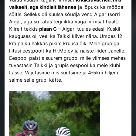
vaikselt, aga kindlalt lähenes
ja lõpuks ka mööda
sõitis. Selleks oli kuulsa sõudja vend Aigar (sorri
Aigar, aga su ratas tegi ikka väga hirmsat häält).
Kiirelt tekkis
plaan C
– Aigari tuules edasi. Kuskil
kauguses oli veel ka Taikki kiiver näha. Umbes 12
km paiku hakkas pikim kruusalõik. Meie grupiga
liitusi eestpoolt ka Hr.Molev ja naiste liider Janelle.
Eespool paistis suurem grupp, mille viimses mehes
tuvastasin Taikki ja grupis eespool ka meie klubi
Lasse. Vajutasime mis suutsime ja 4-5km hiljem
saime selle grupi kätte.