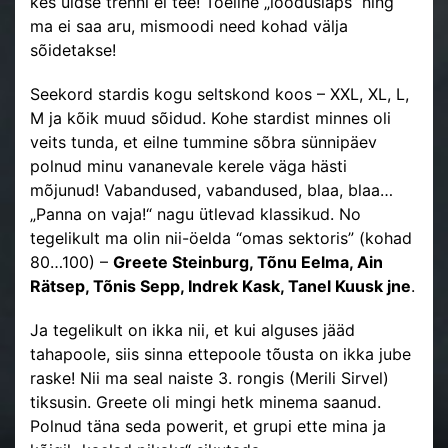
kes üldse trenni ei tee! Tõeline „looduslaps“ ning
ma ei saa aru, mismoodi need kohad välja
sõidetakse!
Seekord stardis kogu seltskond koos – XXL, XL, L,
M ja kõik muud sõidud. Kohe stardist minnes oli
veits tunda, et eilne tummine sõbra sünnipäev
polnud minu vananevale kerele väga hästi
mõjunud! Vabandused, vabandused, blaa, blaa…
„Panna on vaja!“ nagu ütlevad klassikud. No
tegelikult ma olin nii-öelda “omas sektoris” (kohad
80…100) –
Greete Steinburg, Tõnu Eelma, Ain
Rätsep, Tõnis Sepp, Indrek Kask, Tanel Kuusk jne
.
Ja tegelikult on ikka nii, et kui alguses jääd
tahapoole, siis sinna ettepoole tõusta on ikka jube
raske! Nii ma seal naiste 3. rongis (Merili Sirvel)
tiksusin. Greete oli mingi hetk minema saanud.
Polnud täna seda powerit, et grupi ette mina ja