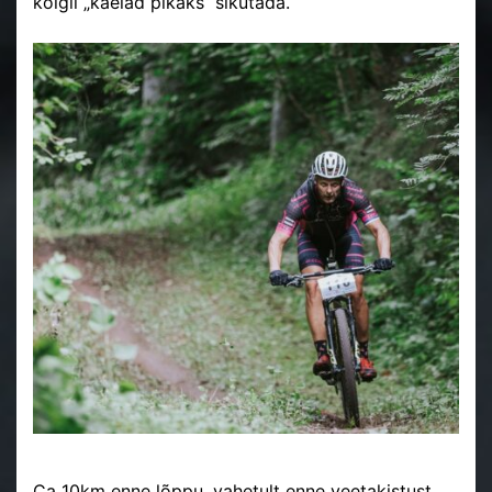
kõigil „kaelad pikaks“ sikutada.
Ca 10km enne lõppu, vahetult enne veetakistust,