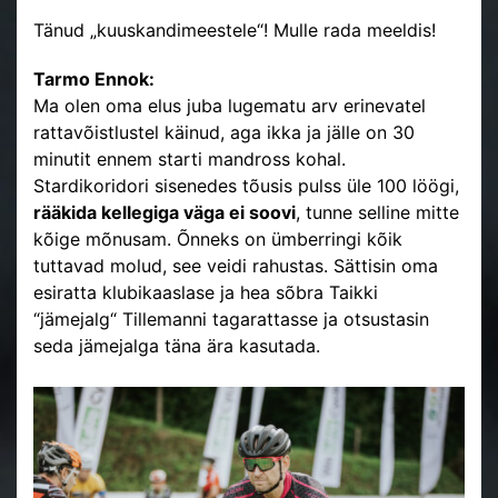
Tänud „kuuskandimeestele“! Mulle rada meeldis!
Tarmo Ennok:
Ma olen oma elus juba lugematu arv erinevatel
rattavõistlustel käinud, aga ikka ja jälle on 30
minutit ennem starti mandross kohal.
Stardikoridori sisenedes tõusis pulss üle 100 löögi,
rääkida kellegiga väga ei soovi
, tunne selline mitte
kõige mõnusam. Õnneks on ümberringi kõik
tuttavad molud, see veidi rahustas. Sättisin oma
esiratta klubikaaslase ja hea sõbra Taikki
“jämejalg“ Tillemanni tagarattasse ja otsustasin
seda jämejalga täna ära kasutada.