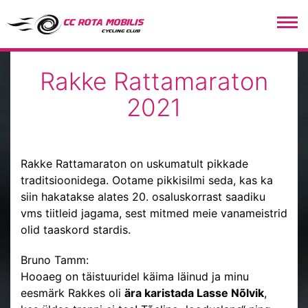
CC Rota Mobilis
Rakke Rattamaraton
2021
Rakke Rattamaraton on uskumatult pikkade
traditsioonidega. Ootame pikkisilmi seda, kas ka
siin hakatakse alates 20. osaluskorrast saadiku
vms tiitleid jagama, sest mitmed meie vanameistrid
olid taaskord stardis.
Bruno Tamm:
Hooaeg on täistuuridel käima läinud ja minu
eesmärk Rakkes oli
ära karistada Lasse Nõlvik
,