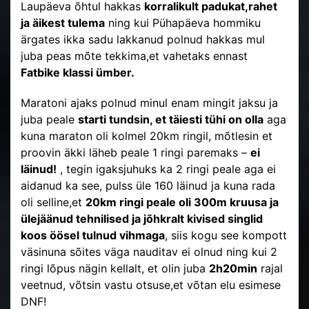
Laupäeva õhtul hakkas
korralikult padukat,rahet
ja äikest tulema
ning kui Pühapäeva hommiku
ärgates ikka sadu lakkanud polnud hakkas mul
juba peas mõte tekkima,et vahetaks ennast
Fatbike klassi ümber.
Maratoni ajaks polnud minul enam mingit jaksu ja
juba peale
starti tundsin, et täiesti tühi on olla
aga
kuna maraton oli kolmel 20km ringil, mõtlesin et
proovin äkki läheb peale 1 ringi paremaks –
ei
läinud!
, tegin igaksjuhuks ka 2 ringi peale aga ei
aidanud ka see, pulss üle 160 läinud ja kuna rada
oli selline,et
20km ringi peale oli 300m kruusa ja
ülejäänud tehnilised ja jõhkralt kivised singlid
koos öösel tulnud vihmaga
, siis kogu see kompott
väsinuna sõites väga nauditav ei olnud ning kui 2
ringi lõpus nägin kellalt, et olin juba
2h20min
rajal
veetnud, võtsin vastu otsuse,et võtan elu esimese
DNF!