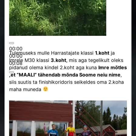
00:00
Tulemuseks mulle Harrastajate klassi
1.koht
ja
00:00
Imrele M30 klassi
3.koht
, mis aga tegelikult oleks
00:08
pidanud olema kindel 2.koht aga kuna
Imre mõtles
,et “MAALI” tähendab mõnda Soome neiu nime
,
siis suutis ta finishikoridoris seikeldes oma 2.koha
maha muneda