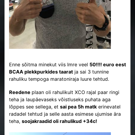
Enne sõitma minekut viis Imre veel
50!!!! euro eest
BCAA plekkpurkides taarat
ja sai 3 tunnine
rahuliku tempoga maratoniraja luure tehtud.
Reedene
plaan oli rahulikult XCO rajal paar ringi
teha ja laupäevaseks võistluseks puhata aga
lõppes see sellega, et
sai pea 5h matk
erinevatel
radadel tehtud ja selle aasta esimese ujumise ära
teha,
soojakraadid oli rahulikud +34c!