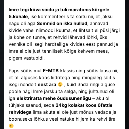
Imre tegi kõva sõidu ja tuli maratonis kõrgele
5.kohale
, ise kommenteeris ta sõitu nii, et jaksu
nagu oli aga
Sommid on ikka hullud
, annavad
kivide vahel niimoodi kuuma, et lihtsalt ei püsi järgi
ja kohe on tunne, et rehvid lähevad lõhki, üks
vennike oli isegi hardtailiga kivides eest pannud ja
Imre ei ole just tehniliselt kõige kehvem mees,
pigem vastupidi.
Paps sõitis mul
E-MTB
klassis ning sõitis lausa nii,
et oli alguses koos liidritega ning mingiaeg sõitis
isegi nendelt
eest ära
, kuid 3nda ringi alguse
poole nägi Imre järsku ta selga, ning juhtunud oli
iga
elektriratta mehe õudusunenägu
– aku oli
tühjaks saanud, seda
24kg kolakat koos 6fattie
rehvidega
ilma akuta ei ole just mõnus vedada ja
boonuseks lõhkus veel natuke hiljem ka rehvi ära