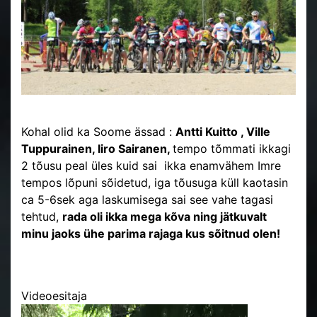
Kohal olid ka Soome ässad :
Antti Kuitto , Ville
Tuppurainen, Iiro Sairanen,
tempo tõmmati ikkagi
2 tõusu peal üles kuid sai ikka enamvähem Imre
tempos lõpuni sõidetud, iga tõusuga küll kaotasin
ca 5-6sek aga laskumisega sai see vahe tagasi
tehtud,
rada oli ikka mega kõva ning jätkuvalt
minu jaoks ühe parima rajaga kus sõitnud olen!
Videoesitaja