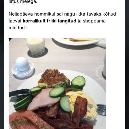
liitus meiega.
Neljapäeva hommikul sai nagu ikka tavaks kõhud
laeval
korralikult triiki tangitud
ja shoppama
mindud :