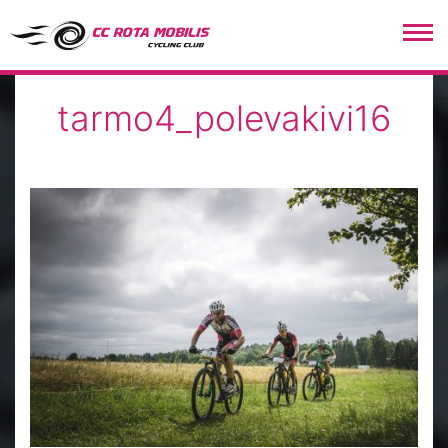
CC Rota Mobilis
tarmo4_polevakivi16